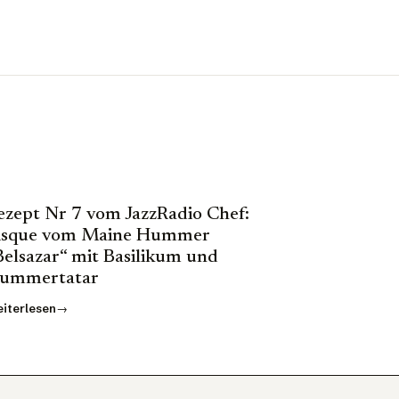
ezept Nr 7 vom JazzRadio Chef:
isque vom Maine Hummer
Belsazar“ mit Basilikum und
ummertatar
iterlesen