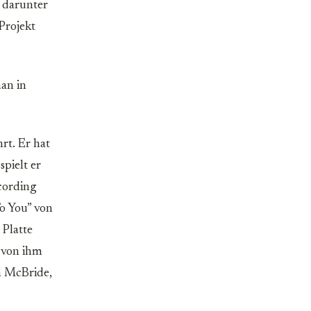
 darunter
Projekt
man in
rt. Er hat
pielt er
cording
o You” von
 Platte
g von ihm
n McBride,