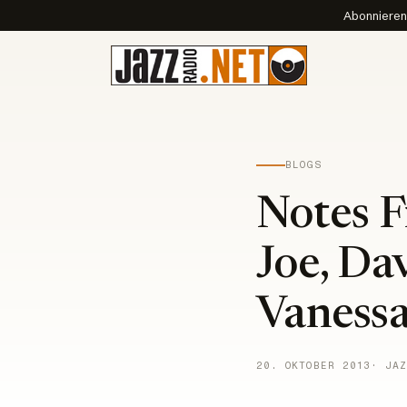
Abonnieren 
BLOGS
Notes F
Joe, Da
Vaness
20. OKTOBER 2013
· JAZ