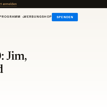
zt anmelden
PROGRAMM
WERBUNG
SHOP
SPENDEN
: Jim,
d