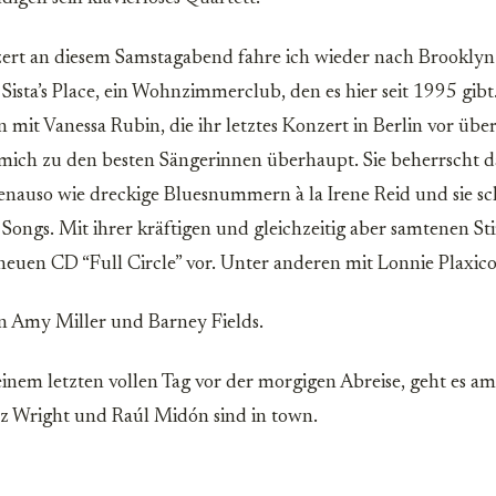
ert an diesem Samstagabend fahre ich wieder nach Brooklyn
Sista’s Place, ein Wohnzimmerclub, den es hier seit 1995 gibt.
 mit Vanessa Rubin, die ihr letztes Konzert in Berlin vor übe
r mich zu den besten Sängerinnen überhaupt. Sie beherrscht d
auso wie dreckige Bluesnummern à la Irene Reid und sie sc
Songs. Mit ihrer kräftigen und gleichzeitig aber samtenen Sti
 neuen CD “Full Circle” vor. Unter anderen mit Lonnie Plaxic
an Amy Miller und Barney Fields.
nem letzten vollen Tag vor der morgigen Abreise, geht es 
zz Wright und Raúl Midón sind in town.