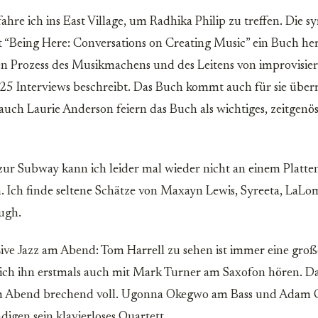
hre ich ins East Village, um Radhika Philip zu treffen. Die 
t “Being Here: Conversations on Creating Music” ein Buch he
ven Prozess des Musikmachens und des Leitens von improvisie
5 Interviews beschreibt. Das Buch kommt auch für sie über
auch Laurie Anderson feiern das Buch als wichtiges, zeitgenös
r Subway kann ich leider mal wieder nicht an einem Platte
n. Ich finde seltene Schätze von Maxayn Lewis, Syreeta, LaL
ugh.
e Jazz am Abend: Tom Harrell zu sehen ist immer eine groß
 ich ihn erstmals auch mit Mark Turner am Saxofon hören. Da
em Abend brechend voll. Ugonna Okegwo am Bass und Adam
digen sein klavierloses Quartett.