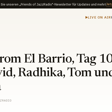
Jet
Sie unseren „Friends of JazzRadio“-Newsletter für Updates und mehr!
LIVE ON AIR
rom El Barrio, Tag 10
vid, Radhika, Tom un
a
ZRADIO