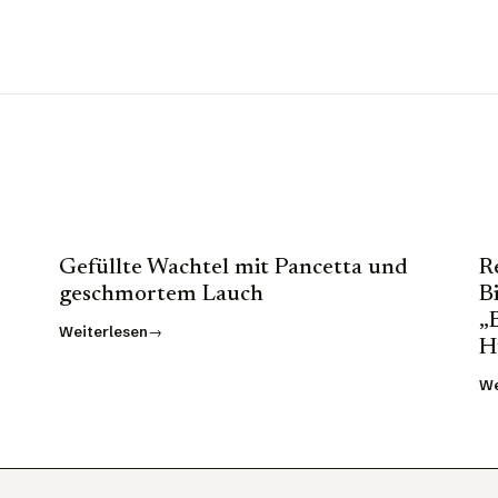
Gefüllte Wachtel mit Pancetta und
R
geschmortem Lauch
B
„
Weiterlesen
H
We