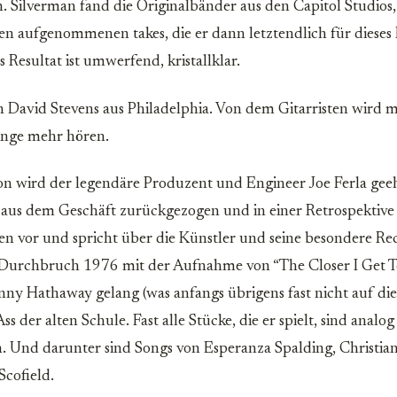
ilverman fand die Originalbänder aus den Capitol Studios,
en aufgenommenen takes, die er dann letztendlich für dieses 
Resultat ist umwerfend, kristallklar.
ich David Stevens aus Philadelphia. Von dem Gitarristen wird 
nge mehr hören.
ion wird der legendäre Produzent und Engineer Joe Ferla geeh
 aus dem Geschäft zurückgezogen und in einer Retrospektive s
en vor und spricht über die Künstler und seine besondere Re
n Durchbruch 1976 mit der Aufnahme von “The Closer I Get T
ny Hathaway gelang (was anfangs übrigens fast nicht auf die
Ass der alten Schule. Fast alle Stücke, die er spielt, sind analo
Und darunter sind Songs von Esperanza Spalding, Christia
Scofield.