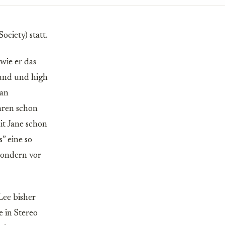
ciety) statt.
wie er das
ound und high
 an
ahren schon
it Jane schon
” eine so
sondern vor
Lee bisher
e in Stereo