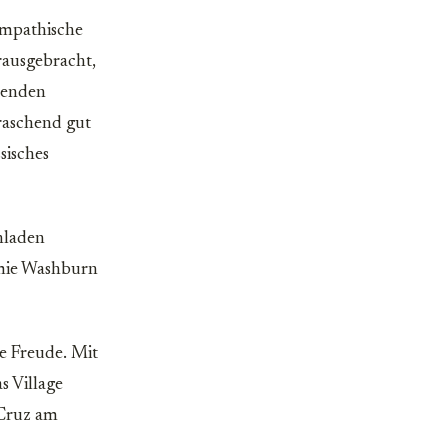
sympathische
rausgebracht,
renden
raschend gut
sisches
nladen
omie Washburn
e Freude. Mit
s Village
 Cruz am