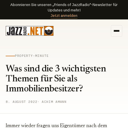
Abonnieren Sie unseren „Friends of JazzRadio“-Newsletter für
Updates und mehr!
Jetzt anmelden
PROPERTY-MINUTE
Was sind die 3 wichtigsten
Themen für Sie als
Immobilienbesitzer?
8. AUGUST 2022
· ACHIM AMANN
Immer wieder fragen uns Eigentümer nach dem