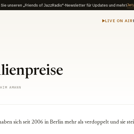
Jet
Sie unseren „Friends of JazzRadio“-Newsletter für Updates und mehr!
LIVE ON AIR
ienpreise
HIM AMANN
aben sich seit 2006 in Berlin mehr als verdoppelt und sie stei