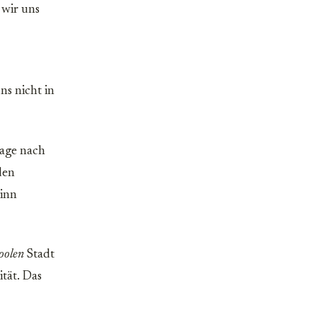
b wir uns
uns nicht in
rage nach
den
winn
oolen
Stadt
tät. Das