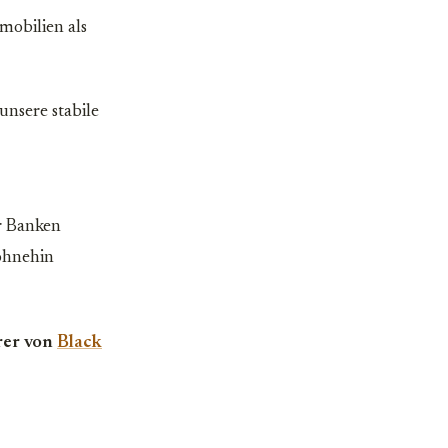
mobilien als
unsere stabile
r Banken
ohnehin
rer von
Black