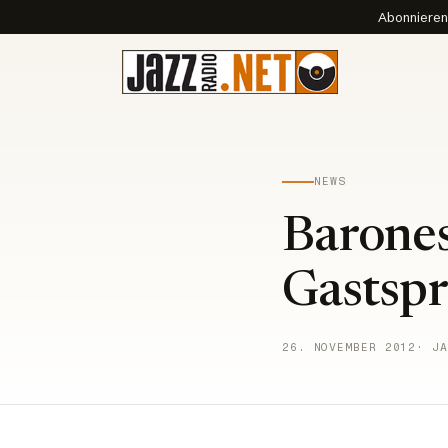
Abonnieren 
NEWS
Barones
Gastspr
26. NOVEMBER 2012
· JA