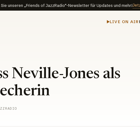
Jet
Sie unseren „Friends of JazzRadio“-Newsletter für Updates und mehr!
LIVE ON AIR
s Neville-Jones als
echerin
ZZRADIO