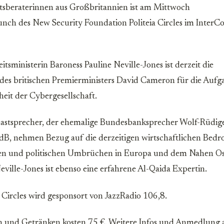
itsberaterinnen aus Großbritannien ist am Mittwoch
unch des New Security Foundation Politeia Circles im InterCo
itsministerin Baroness Pauline Neville-Jones ist derzeit die
des britischen Premierministers David Cameron für die Aufg
heit der Cybergesellschaft.
Gastsprecher, der ehemalige Bundesbanksprecher Wolf-Rüdig
dB, nehmen Bezug auf die derzeitigen wirtschaftlichen Bedr
chen und politischen Umbrüchen in Europa und dem Nahen O
ville-Jones ist ebenso eine erfahrene Al-Qaida Expertin.
 Circles wird gesponsort von JazzRadio 106,8.
ch und Getränken kosten 75 €. Weitere Infos und Anmedlung 