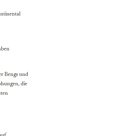
ntinental
aben
er Bengs und
ohungen, die
sten
auf